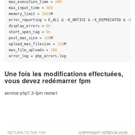
max_execution_time
 = 
300
max_input_time
 = 
300
memory_limit
 = 
1024
error_reporting
display_errors
 = 
On
short_open_tag
 = 
On
post_max_size
 = 
128
upload_max_filesize
 = 
128
max_file_uploads
 = 
100
error_log
Une fois les modifications effectuées,
vous devez redémarrer fpm
service php7.3-fpm restart
RETURN TO THE TOP
COPYRIGHT GITBOOK 2026