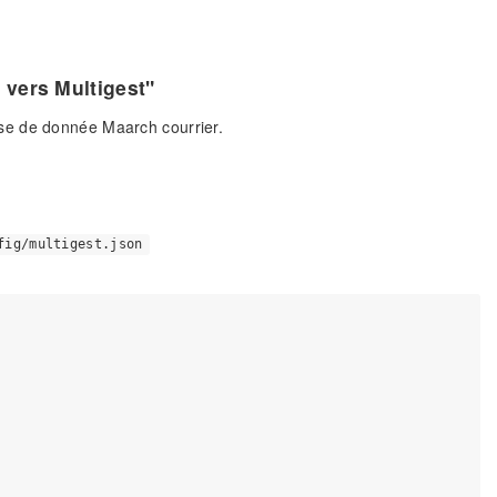
 vers Multigest"
 base de donnée Maarch courrier.
fig/multigest.json