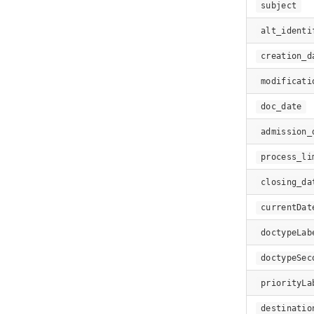
subject
alt_identi
creation_d
modificati
doc_date
admission_
process_li
closing_da
currentDat
doctypeLab
doctypeSec
priorityLa
destinatio