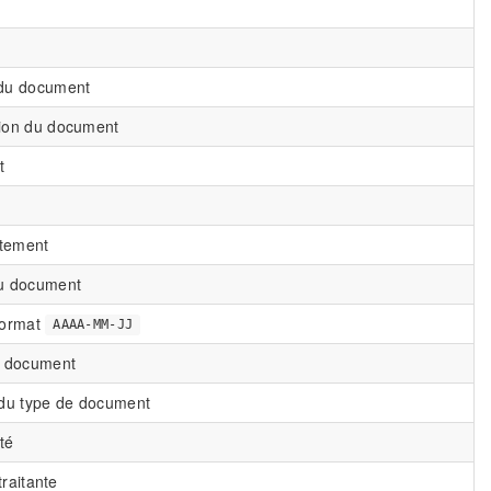
 du document
tion du document
t
itement
du document
format
AAAA-MM-JJ
e document
 du type de document
ité
traitante