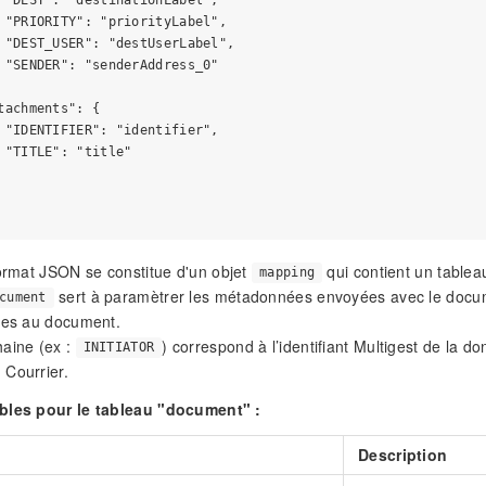
 "DEST": "destinationLabel",

 "PRIORITY": "priorityLabel",

 "DEST_USER": "destUserLabel",

 "SENDER": "senderAddress_0"

tachments": {

 "IDENTIFIER": "identifier",

 "TITLE": "title"

format JSON se constitue d'un objet
qui contient un table
mapping
sert à paramètrer les métadonnées envoyées avec le docume
cument
iées au document.
haine (ex :
) correspond à l’identifiant Multigest de la d
INITIATOR
 Courrier.
bles pour le tableau "document" :
Description