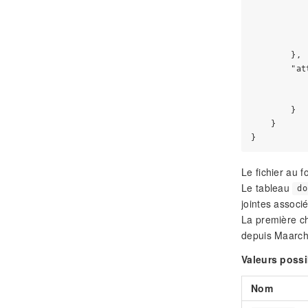
           
           
           
           
        },

        "at
           
           
        }

    }

Le fichier au 
Le tableau
do
jointes assoc
La première c
depuis Maarch
Valeurs possi
Nom