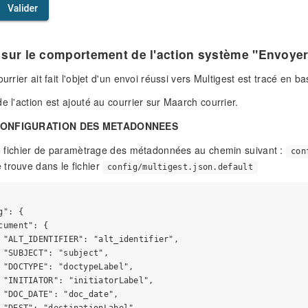
 sur le comportement de l'action système "Envoyer
ourrier ait fait l'objet d'un envoi réussi vers Multigest est tracé en
e l'action est ajouté au courrier sur Maarch courrier.
 CONFIGURATION DES METADONNEES
 le fichier de paramètrage des métadonnées au chemin suivant :
con
trouve dans le fichier
config/multigest.json.default
": {

cument": {

 "ALT_IDENTIFIER": "alt_identifier",

 "SUBJECT": "subject",

 "DOCTYPE": "doctypeLabel",

 "INITIATOR": "initiatorLabel",

 "DOC_DATE": "doc_date",
