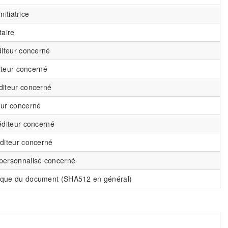
initiatrice
taire
diteur concerné
diteur concerné
diteur concerné
eur concerné
éditeur concerné
diteur concerné
personnalisé concerné
ique du document (SHA512 en général)