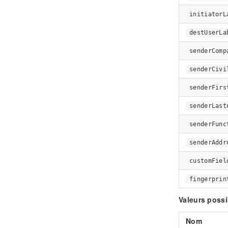
initiatorL
destUserLa
senderComp
senderCivi
senderFirs
senderLast
senderFunc
senderAddr
customFiel
fingerprin
Valeurs possi
Nom