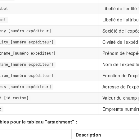
Libellé de l'entité 
abel
Libellé de l'attribu
bel
Société de l'expé
any_[numéro expéditeur]
Civilité de l'expé
lity_[numéro expéditeur]
Prénom de l'expé
tname_[numéro expéditeur]
Nom de l'expédit
name_[numéro expéditeur]
Fonction de l'exp
tion_[numéro expéditeur]
Adresse de l'expé
ess_[numéro expéditeur]
Valeur du champ 
d_[id custom]
Empreinte numér
t
bles pour le tableau "attachment" :
Description