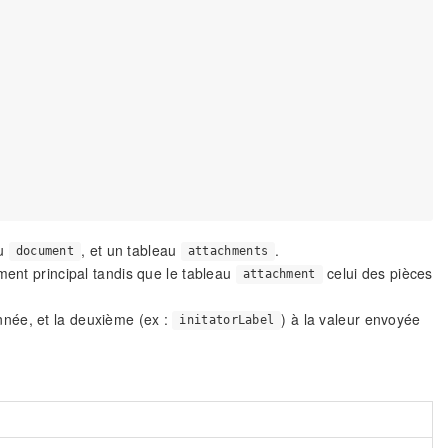
au
, et un tableau
.
document
attachments
nt principal tandis que le tableau
celui des pièces
attachment
onnée, et la deuxième (ex :
) à la valeur envoyée
initatorLabel