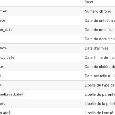
Sujet
Numéro chrono
fier
Date de création
ate
Date de modifica
on_date
Date du documen
Date d'arrivée
date
Date limite de tra
mit_date
Date de clotûre 
te
Date actuelle au 
e
Libellé du type d
el
Libellé du parent
ondLevelLabel
Libellé de la prior
bel
Libellé de l'entité 
nLabel