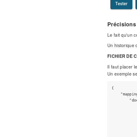
Précisions
Le fait qu'un c
Un historique d
FICHIER DE
Il faut placer
Un exemple se 
{

    "mapping
        "do
           
           
           
           
           