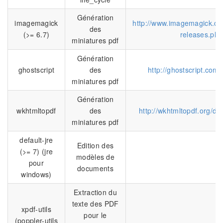
Génération
imagemagick
http://www.imagemagick.org
des
(>= 6.7)
releases.php
miniatures pdf
Génération
ghostscript
des
http://ghostscript.com
miniatures pdf
Génération
wkhtmltopdf
des
http://wkhtmltopdf.org/d
miniatures pdf
default-jre
Edition des
(>= 7) (jre
modèles de
pour
documents
windows)
Extraction du
texte des PDF
xpdf-utils
pour le
(poppler-utils