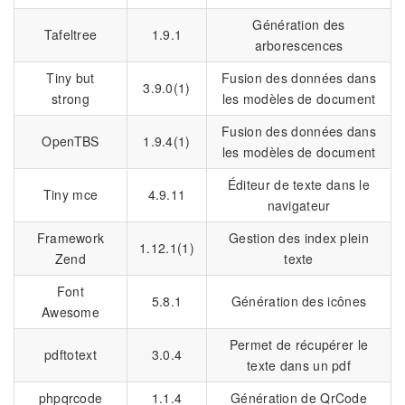
Génération des
Tafeltree
1.9.1
arborescences
Tiny but
Fusion des données dans
3.9.0(1)
strong
les modèles de document
Fusion des données dans
OpenTBS
1.9.4(1)
les modèles de document
Éditeur de texte dans le
Tiny mce
4.9.11
navigateur
Framework
Gestion des index plein
1.12.1(1)
Zend
texte
Font
5.8.1
Génération des icônes
Awesome
Permet de récupérer le
pdftotext
3.0.4
texte dans un pdf
phpqrcode
1.1.4
Génération de QrCode