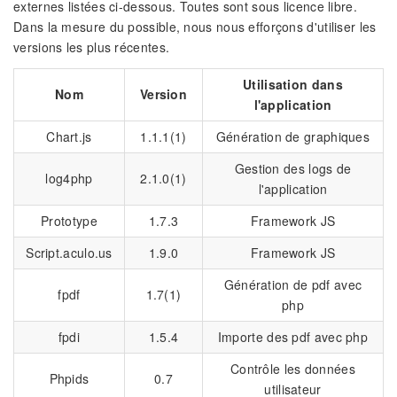
externes listées ci-dessous. Toutes sont sous licence libre.
Dans la mesure du possible, nous nous efforçons d'utiliser les
versions les plus récentes.
Utilisation dans
Nom
Version
l'application
Chart.js
1.1.1(1)
Génération de graphiques
Gestion des logs de
log4php
2.1.0(1)
l'application
Prototype
1.7.3
Framework JS
Script.aculo.us
1.9.0
Framework JS
Génération de pdf avec
fpdf
1.7(1)
php
fpdi
1.5.4
Importe des pdf avec php
Contrôle les données
Phpids
0.7
utilisateur