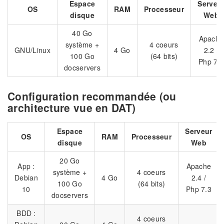
Espace
Serveu
OS
RAM
Processeur
disque
Web
40 Go
Apache
système +
4 coeurs
GNU/Linux
4 Go
2.2 /
100 Go
(64 bits)
Php 7.
docservers
Configuration recommandée (ou
architecture vue en DAT)
Espace
Serveur
OS
RAM
Processeur
disque
Web
20 Go
App :
Apache
système +
4 coeurs
Debian
4 Go
2.4 /
100 Go
(64 bits)
10
Php 7.3
docservers
BDD :
4 coeurs