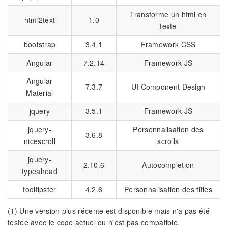
Transforme un html en
html2text
1.0
texte
bootstrap
3.4.1
Framework CSS
Angular
7.2.14
Framework JS
Angular
7.3.7
UI Component Design
Material
jquery
3.5.1
Framework JS
jquery-
Personnalisation des
3.6.8
nicescroll
scrolls
jquery-
2.10.6
Autocompletion
typeahead
tooltipster
4.2.6
Personnalisation des titles
(1) Une version plus récente est disponible mais n'a pas été
testée avec le code actuel ou n'est pas compatible.