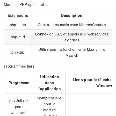
Modules PHP optionnels :
Extensions
Description
php-imap
Capture des mails avec MaarchCapture
Connexion CAS et appels aux webservices
php-curl
externes
Utilisé pour la fonctionnalité Maarch To
php-zip
Maarch
Programmes tiers :
Utilisation
Liens pour le téléchar
Programme
dans
Windows
l'application
Compressions
p7z-full (7z
pour le
pour
module
windows)
life_cycle